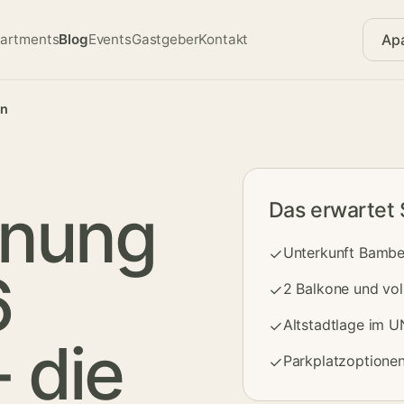
Ap
artments
Blog
Events
Gastgeber
Kontakt
en
hnung
Das erwartet 
Unterkunft Bambe
✓
6
2 Balkone und vol
✓
Altstadtlage im 
✓
 die
Parkplatzoptionen
✓