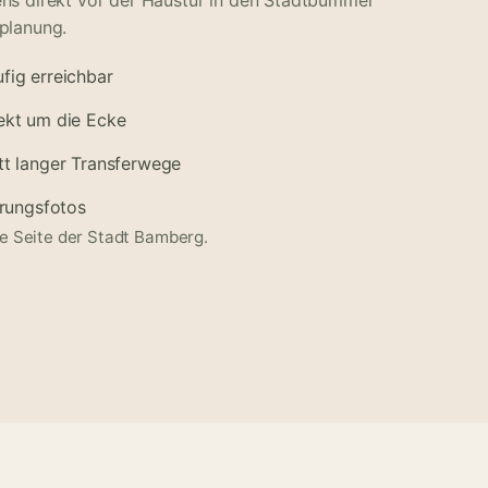
ens direkt vor der Haustür in den Stadtbummel
splanung.
fig erreichbar
ekt um die Ecke
tt langer Transferwege
erungsfotos
lle Seite der Stadt Bamberg
.