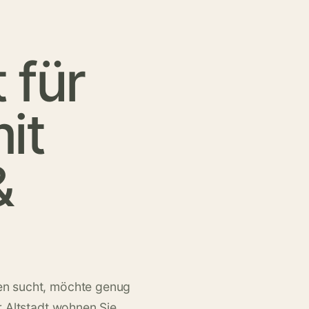
 für
it
&
n sucht, möchte genug
r Altstadt wohnen Sie