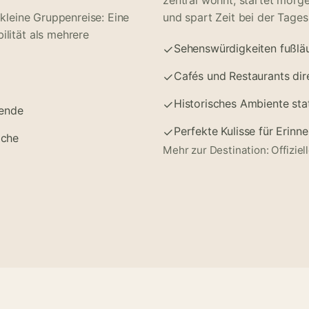
zentral wohnt, startet morg
kleine Gruppenreise: Eine
und spart Zeit bei der Tage
lität als mehrere
Sehenswürdigkeiten fußläu
✓
Cafés und Restaurants dir
✓
Historisches Ambiente sta
✓
ende
Perfekte Kulisse für Erinn
✓
iche
Mehr zur Destination:
Offizie