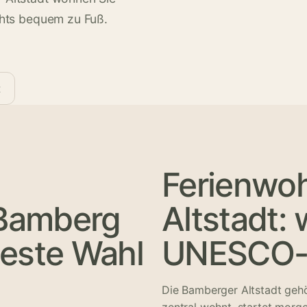
ights bequem zu Fuß.
t
Ferienwo
Bamberg
Altstadt:
beste Wahl
UNESCO-W
Die Bamberger Altstadt geh